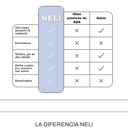
Ÿ
Uñas
postizas de
Salón
ABS
Ultra larga
duración (4
semanas)
Económicos
Sólidos, gel de
alta calidad
Hecho a mano
por nuestros
nail artists
Reutilizables
LA DIFERENCIA NELI