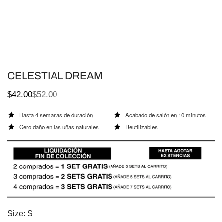
CELESTIAL DREAM
$42.00
$52.00
Precio
Precio
de
regular
Hasta 4 semanas de duración
Acabado de salón en 10 minutos
venta
Cero daño en las uñas naturales
Reutilizables
Size:
S