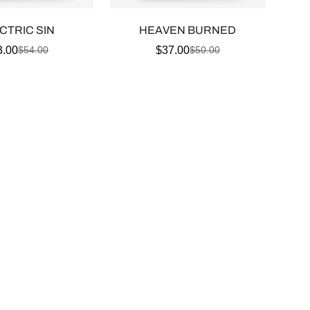
CTRIC SIN
HEAVEN BURNED
3.00
$37.00
$54.00
$50.00
Prix
Prix
Prix
Prix
de
habituel
de
habituel
vente
vente