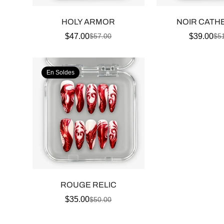
HOLY ARMOR
NOIR CATH
$47.00
$39.00
$57.00
$5
Prix
Prix
Pri
Pri
de
habituel
de
hab
En Soldes
vente
ven
ROUGE RELIC
$35.00
$50.00
Prix
Prix